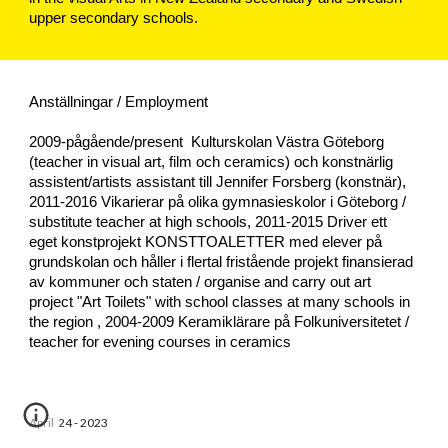
upper secondary schools.
Anställningar / Employ
ment
2009-pågående/present Kulturskolan Västra Göteborg
(
teacher in visual art
, film och
c
erami
cs
) och konstnärli
g
assistent/artists assistant till Jennifer Forsberg (konstnär),
2011-2016 Vikarierar på olika gymnasieskolor i Göteborg /
substitute teacher at high schools, 2011-2015 Driver ett
eget konstprojekt KONSTTOALETTER med elever på
grundskolan och håller i flertal fristående projekt finansierad
av kommuner och staten /
organise and carry out art
project
"Art Toilets"
with school classes at many schools in
the region
, 2004-2009 Keramiklärare på Folkuniversitetet
/
teacher for evening courses in ceramics
April 24 - 2023