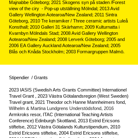
Majnabbe Göteborg; 2021 Skogens syn på staden /Forest
view of the ciry - Pop-up utställning Mölndal;
2013 Avid
Gallery Wellington Aotearoa/New Zealand
;
2011 Sintra
Göteborg, 2010 Tre keramiker / Th
ree ceramic artists
Luleå
Konsthall
;
2010 Galleri 31 Skärhamn
;
2009 Kulturnatta i
Kvarnbyn Mölndals
S
tad
;
2008 Avid Gallery Wellington
Aotearoa/New Zealand
;
2008 Lerverk Göteborg
;
2005 and
2006 EA
Gallery Auckland Aotearoa/New Zealand;
2005
Blås och Knåda Stockholm
; 2003 Formargruppen Malmö.
Stipendier / Grants
2023 IASIS (Swedish Arts Grants Committee) Internationel
Travel Grant , 2023 Västra Götalandsregion (West Sweden)
Travel grant,
2021 Theodor och Hanne Mannheimers fond,
Wilhelm & Martina Lundgrens Understödsfond, 2016
Armkroks resor, ITAC
(I
nternational Teaching Artists
Conference) Edinburgh Skottland, 2013 Estrid Ericsons
stiftelse, 2012 Västra Götalands Kulturstipendium, 2010
Estrid Ericsons stiftelse, 2004 Estrid Ericsons stiftelse,