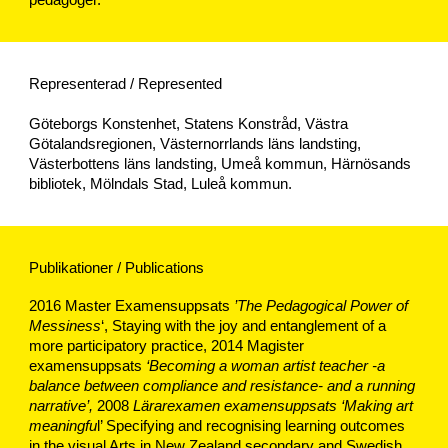
pedagoger.
Representerad / Re
presented
Göteborgs Konstenhet,
Statens Konstråd, Västra
Götalandsregionen, Västernorrlands läns landsting,
Västerbottens läns landsting, Umeå kommun, Härnösands
bibliotek, Mölndals Stad, Luleå kommun.
Publikationer / Publications
2016 Master Examensuppsats
’The Pedagogical Power of
Messiness
‘, Staying with the joy and entanglement of a
more participatory practice, 2014 Magister
examensuppsats
‘Becoming a woman artist teacher -a
balance between compliance and resistance- and a running
narrative’,
2008
Lärarexamen examensuppsats ‘Making art
meaningfu
l’ Specifying and recognising learning outcomes
in the visual Arts in New Zealand secondary and Swedish