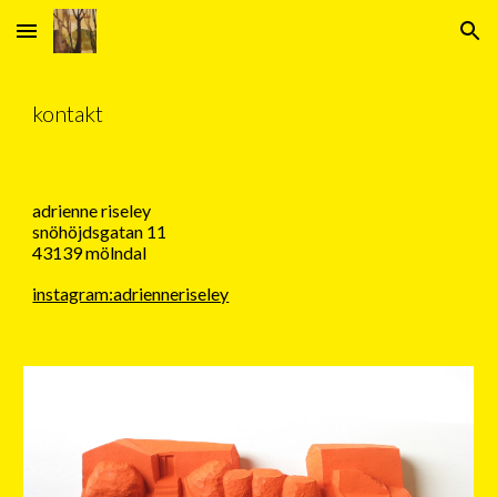
Skip to main content
Skip to navigation
kontakt
adrienne riseley
snöhöjdsgatan 11
43139 mölndal
instagram:adrienneriseley