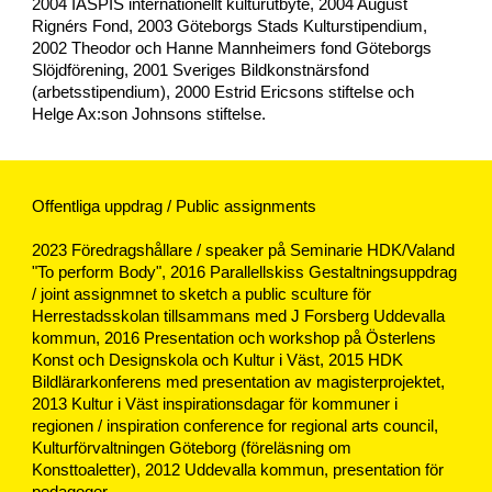
2004 IASPIS internationellt kulturutbyte, 2004 Aug
ust
Rignérs Fond,
2003 Göteborgs Stads Kulturstipendium,
2002 Theodor och Hanne Mannheimers fond Göteborgs
Slöjdförening, 2001 Sveriges Bildkonstnärsfond
(arbetsstipendium)
, 2000 Estrid Ericsons stiftelse och
Helge Ax:son Johnsons stiftelse.
Offentliga uppdrag / Public assignments
2023 Föredragshållare / speaker på Seminarie HDK/Valand
"To perform Body", 2016
Parallellskiss
Gestaltningsuppdrag
/ joint assignmnet to sketch a public sculture för
Herrestadsskolan tillsammans med J Forsberg Uddevalla
kommun,
2016 Presentation och workshop på Österlens
Konst och Designskola och Kultur i Väst, 2015 HDK
Bildlärarkonferens med presentation av magisterprojektet,
2013 Kultur i Väst inspirationsdagar för kommuner i
regionen
/ inspiration conference for regional arts council,
Kulturförvaltningen Göteborg (föreläsning om
Konsttoaletter), 2012 Uddevalla kommun, presentation för